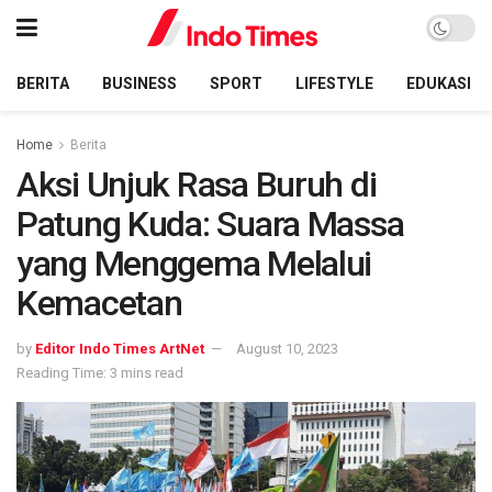
BERITA
BUSINESS
SPORT
LIFESTYLE
EDUKASI
Home
Berita
Aksi Unjuk Rasa Buruh di
Patung Kuda: Suara Massa
yang Menggema Melalui
Kemacetan
by
Editor Indo Times ArtNet
August 10, 2023
Reading Time: 3 mins read