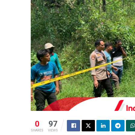
0
97
SHARES
VIEWS