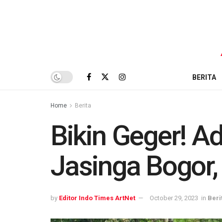
BERITA
Home
Berita
Bikin Geger! A
Jasinga Bogor,
by
Editor Indo Times ArtNet
October 29, 2023
in
Beri