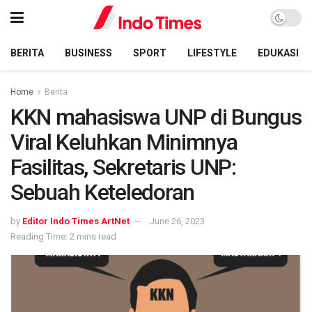
BERITA
BUSINESS
SPORT
LIFESTYLE
EDUKASI
Home
Berita
KKN mahasiswa UNP di Bungus
Viral Keluhkan Minimnya
Fasilitas, Sekretaris UNP:
Sebuah Keteledoran
by
Editor Indo Times ArtNet
June 26, 2023
Reading Time: 2 mins read