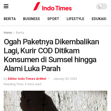
BERITA
BUSINESS
SPORT
LIFESTYLE
EDUKASI
Home
Berita
Ogah Paketnya Dikembalikan
Lagi, Kurir COD Ditikam
Konsumen di Sumsel hingga
Alami Luka Parah
by
Editor Indo Times ArtNet
January 30, 2023
Reading Time: 3 mins read