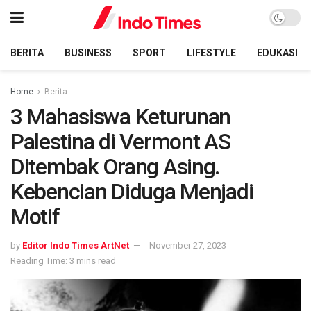
BERITA
BUSINESS
SPORT
LIFESTYLE
EDUKASI
Home
Berita
3 Mahasiswa Keturunan
Palestina di Vermont AS
Ditembak Orang Asing.
Kebencian Diduga Menjadi
Motif
by
Editor Indo Times ArtNet
November 27, 2023
Reading Time: 3 mins read