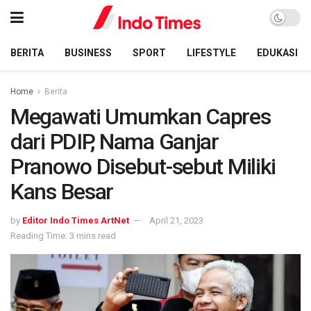
BERITA
BUSINESS
SPORT
LIFESTYLE
EDUKASI
Home
Berita
Megawati Umumkan Capres
dari PDIP, Nama Ganjar
Pranowo Disebut-sebut Miliki
Kans Besar
by
Editor Indo Times ArtNet
April 21, 2023
Reading Time: 3 mins read