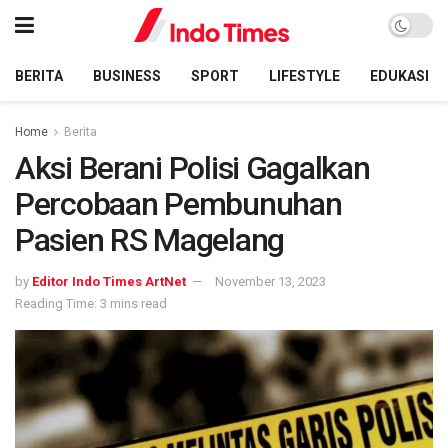
BERITA
BUSINESS
SPORT
LIFESTYLE
EDUKASI
Home
Berita
Aksi Berani Polisi Gagalkan
Percobaan Pembunuhan
Pasien RS Magelang
by
Editor Indo Times ArtNet
November 13, 2023
Reading Time: 3 mins read