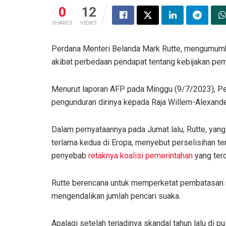
0
12
SHARES
VIEWS
Perdana Menteri Belanda Mark Rutte, mengumumka
akibat perbedaan pendapat tentang kebijakan pe
Menurut laporan AFP pada Minggu (9/7/2023), Pe
pengunduran dirinya kepada Raja Willem-Alexande
Dalam pernyataannya pada Jumat lalu, Rutte, yan
terlama kedua di Eropa, menyebut perselisihan t
penyebab
retaknya koalisi pemerintahan
yang terd
Rutte berencana untuk memperketat pembatasan re
mengendalikan jumlah pencari suaka.
Apalagi setelah terjadinya skandal tahun lalu di 