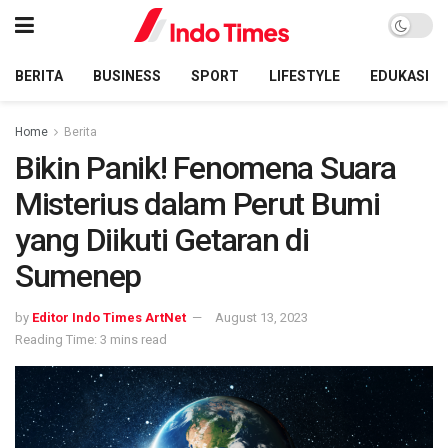
BERITA
BUSINESS
SPORT
LIFESTYLE
EDUKASI
Home
Berita
Bikin Panik! Fenomena Suara
Misterius dalam Perut Bumi
yang Diikuti Getaran di
Sumenep
by
Editor Indo Times ArtNet
August 13, 2023
Reading Time: 3 mins read