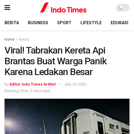
BERITA
BUSINESS
SPORT
LIFESTYLE
EDUKASI
Home
Berita
Viral! Tabrakan Kereta Api
Brantas Buat Warga Panik
Karena Ledakan Besar
by
Editor Indo Times ArtNet
July 19, 2023
Reading Time: 3 mins read