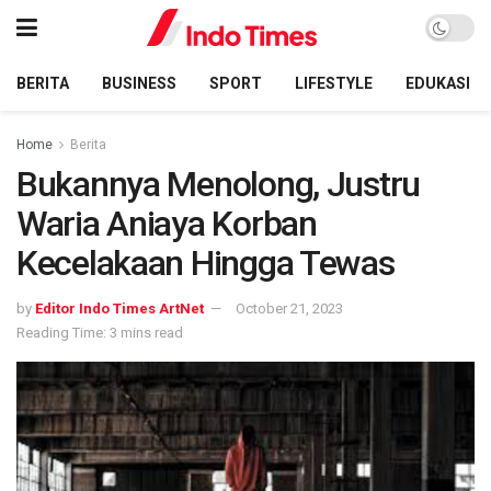
BERITA
BUSINESS
SPORT
LIFESTYLE
EDUKASI
Home
Berita
Bukannya Menolong, Justru
Waria Aniaya Korban
Kecelakaan Hingga Tewas
by
Editor Indo Times ArtNet
October 21, 2023
Reading Time: 3 mins read