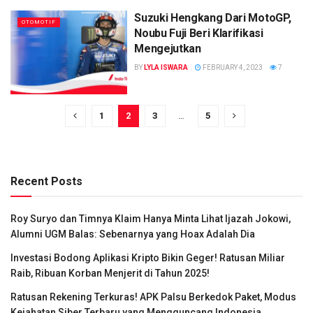
Suzuki Hengkang Dari MotoGP,
OTOMOTIF
Noubu Fuji Beri Klarifikasi
Mengejutkan
BY
LYLA ISWARA
FEBRUARY 4, 2023
7
1
2
3
…
5
Recent Posts
Roy Suryo dan Timnya Klaim Hanya Minta Lihat Ijazah Jokowi,
Alumni UGM Balas: Sebenarnya yang Hoax Adalah Dia
Investasi Bodong Aplikasi Kripto Bikin Geger! Ratusan Miliar
Raib, Ribuan Korban Menjerit di Tahun 2025!
Ratusan Rekening Terkuras! APK Palsu Berkedok Paket, Modus
Kejahatan Siber Terbaru yang Mengguncang Indonesia