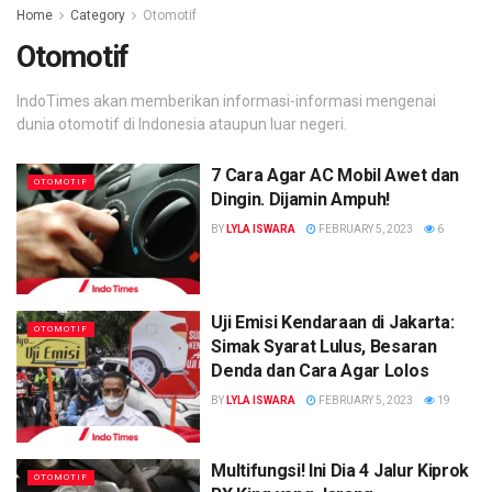
Home
Category
Otomotif
Otomotif
IndoTimes akan memberikan informasi-informasi mengenai
dunia otomotif di Indonesia ataupun luar negeri.
7 Cara Agar AC Mobil Awet dan
OTOMOTIF
Dingin. Dijamin Ampuh!
BY
LYLA ISWARA
FEBRUARY 5, 2023
6
Uji Emisi Kendaraan di Jakarta:
OTOMOTIF
Simak Syarat Lulus, Besaran
Denda dan Cara Agar Lolos
BY
LYLA ISWARA
FEBRUARY 5, 2023
19
Multifungsi! Ini Dia 4 Jalur Kiprok
OTOMOTIF