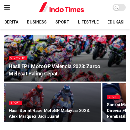
BERITA
BUSINESS
SPORT
LIFESTYLE
EDUKASI
OTOMOTIF
Hasil FP1 MotoGP Valencia 2023: Zarco
Melesat Paling Cepat
SPORT
SPORT
Sanksi Marc
Hasil Sprint Race MotoGP Malaysia 2023:
Direvisi FI
Alex Marquez Jadi Juara!
Pembatala