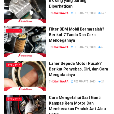
RX King yang Jarang
Diperhatikan
BY
LYLA ISWARA
FEBRUARY 5, 2023
677
Filter BBM Mobil Bermasalah?
OTOMOTIF
Berikut 7 Tanda Dan Cara
Mencegahnya
BY
LYLA ISWARA
FEBRUARY 4, 2023
6
Laher Sepeda Motor Rusak?
OTOMOTIF
Berikut Penyebab, Ciri, dan Cara
Mengatasinya
BY
LYLA ISWARA
FEBRUARY 5, 2023
24
Cara Mengetahui Saat Ganti
OTOMOTIF
Kampas Rem Motor Dan
Membedakan Produk Asli Atau