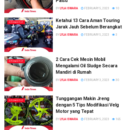
Palsu
BY
LYLA ISWARA
FEBRUARY 5, 2023
10
Ketahui 13 Cara Aman Touring
OTOMOTIF
Jarak Jauh Sebelum Berangkat
BY
LYLA ISWARA
FEBRUARY 5, 2023
3
2 Cara Cek Mesin Mobil
OTOMOTIF
Mengalami Oil Sludge Secara
Mandiri di Rumah
BY
LYLA ISWARA
FEBRUARY 3, 2023
30
Tunggangan Makin Jreng
OTOMOTIF
dengan 5 Tips Modifikasi Velg
Motor yang Tepat
BY
LYLA ISWARA
FEBRUARY 5, 2023
165