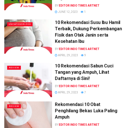
BY
EDITOR INDO TIMES ARTNET
JUNE 12, 2023
1
10 Rekomendasi Susu Ibu Hamil
UNCATEGORIZED
Terbaik, Dukung Perkembangan
Fisik dan Otak Janin serta
Kesehatan Ibu
BY
EDITOR INDO TIMES ARTNET
APRIL 29, 2023
9
10 Rekomendasi Sabun Cuci
REVIEW
Tangan yang Ampuh, Lihat
Daftarnya di Sini!
BY
EDITOR INDO TIMES ARTNET
APRIL 29, 2023
7
Rekomendasi 10 Obat
REVIEW
Penghilang Bekas Luka Paling
Ampuh
BY
EDITOR INDO TIMES ARTNET