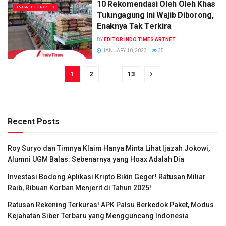
10 Rekomendasi Oleh Oleh Khas
UNCATEGORIZED
Tulungagung Ini Wajib Diborong,
Enaknya Tak Terkira
BY
EDITOR INDO TIMES ARTNET
JANUARY 10, 2023
35
1
2
…
13
Recent Posts
Roy Suryo dan Timnya Klaim Hanya Minta Lihat Ijazah Jokowi,
Alumni UGM Balas: Sebenarnya yang Hoax Adalah Dia
Investasi Bodong Aplikasi Kripto Bikin Geger! Ratusan Miliar
Raib, Ribuan Korban Menjerit di Tahun 2025!
Ratusan Rekening Terkuras! APK Palsu Berkedok Paket, Modus
Kejahatan Siber Terbaru yang Mengguncang Indonesia