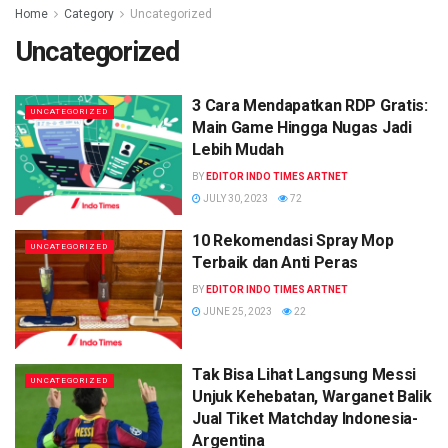
Home
Category
Uncategorized
Uncategorized
3 Cara Mendapatkan RDP Gratis:
UNCATEGORIZED
Main Game Hingga Nugas Jadi
Lebih Mudah
BY
EDITOR INDO TIMES ARTNET
JULY 30, 2023
72
10 Rekomendasi Spray Mop
UNCATEGORIZED
Terbaik dan Anti Peras
BY
EDITOR INDO TIMES ARTNET
JUNE 25, 2023
22
Tak Bisa Lihat Langsung Messi
UNCATEGORIZED
Unjuk Kehebatan, Warganet Balik
Jual Tiket Matchday Indonesia-
Argentina