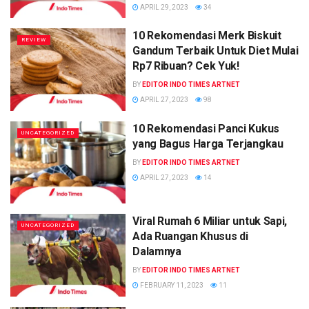
APRIL 29, 2023
34
10 Rekomendasi Merk Biskuit
REVIEW
Gandum Terbaik Untuk Diet Mulai
Rp7 Ribuan? Cek Yuk!
BY
EDITOR INDO TIMES ARTNET
APRIL 27, 2023
98
10 Rekomendasi Panci Kukus
UNCATEGORIZED
yang Bagus Harga Terjangkau
BY
EDITOR INDO TIMES ARTNET
APRIL 27, 2023
14
Viral Rumah 6 Miliar untuk Sapi,
UNCATEGORIZED
Ada Ruangan Khusus di
Dalamnya
BY
EDITOR INDO TIMES ARTNET
FEBRUARY 11, 2023
11