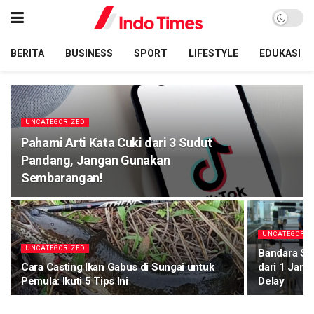
BERITA
BUSINESS
SPORT
LIFESTYLE
EDUKASI
UNCATEGORIZED
Pahami Arti Kata Cuki dari 3 Sudut
Pandang, Jangan Gunakan
Sembarangan!
UNCATEGORIZ
UNCATEGORIZED
Bandara Soe
Cara Casting Ikan Gabus di Sungai untuk
dari 1 Jam
Pemula: Ikuti 5 Tips Ini
Delay