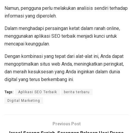
Namun, pengguna perlu melakukan analisis sendiri terhadap
informasi yang diperoleh.
Dalam menghadapi persaingan ketat dalam ranah online,
menggunakan aplikasi SEO terbaik menjadi kunci untuk
mencapai keunggulan.
Dengan kombinasi yang tepat dari alat-alat ini, Anda dapat
mengoptimalkan situs web Anda, meningkatkan peringkat,
dan meraih kesuksesan yang Anda inginkan dalam dunia
digital yang terus berkembang ini.
Tags:
Aplikasi SEO Terbaik
berita terbaru
Digital Marketing
Previous Post