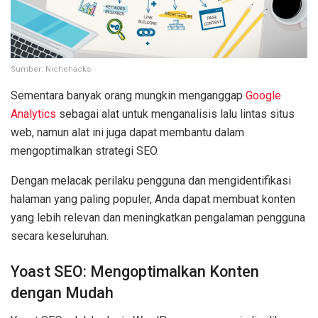
Sumber: Nichehacks
Sementara banyak orang mungkin menganggap
Google
Analytics
sebagai alat untuk menganalisis lalu lintas situs
web, namun alat ini juga dapat membantu dalam
mengoptimalkan strategi SEO.
Dengan melacak perilaku pengguna dan mengidentifikasi
halaman yang paling populer, Anda dapat membuat konten
yang lebih relevan dan meningkatkan pengalaman pengguna
secara keseluruhan.
Yoast SEO: Mengoptimalkan Konten
dengan Mudah