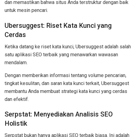
dan memastikan bahwa situs Anda terstruktur dengan baik
untuk mesin pencari.
Ubersuggest: Riset Kata Kunci yang
Cerdas
Ketika datang ke riset kata kunci, Ubersuggest adalah salah
satu aplikasi SEO terbaik yang menawarkan wawasan
mendalam.
Dengan memberikan informasi tentang volume pencarian,
tingkat kesulitan, dan saran kata kunci terkait, Ubersuggest
membantu Anda membuat strategi kata kunci yang cerdas
dan efektif.
Serpstat: Menyediakan Analisis SEO
Holistik
Serpstat bukan hanya aplikasi SEO terbaik biasa. Ini adalah