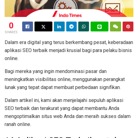
0
SHARES
Dalam era digital yang terus berkembang pesat, keberadaan
aplikasi SEO terbaik menjadi krusial bagi para pelaku bisnis
online.
Bagi mereka yang ingin mendominasi pasar dan
meningkatkan visibilitas online, menggunakan perangkat
lunak yang tepat dapat membuat perbedaan signifikan.
Dalam artikel ini, kami akan menjelajahi sepuluh aplikasi
SEO terbaik dan terakurat yang dapat membantu Anda
mengoptimalkan situs web Anda dan meraih sukses dalam
ranah online.