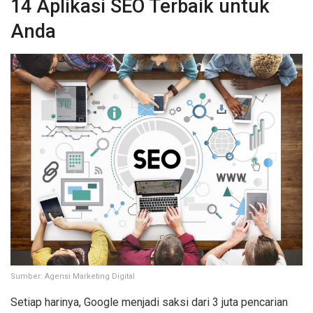
14 Aplikasi SEO Terbaik untuk
Anda
Sumber: Agensi Marketing Digital
Setiap harinya, Google menjadi saksi dari 3 juta pencarian