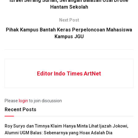
Israel Serang Suriah, Serangan Balasan Usai Drone
Hantam Sekolah
Next Post
Pihak Kampus Bantah Keras Perpeloncoan Mahasiswa
Kampus JGU
Editor Indo Times ArtNet
Please
login
to join discussion
Recent Posts
Roy Suryo dan Timnya Klaim Hanya Minta Lihat Ijazah Jokowi,
Alumni UGM Balas: Sebenarnya yang Hoax Adalah Dia