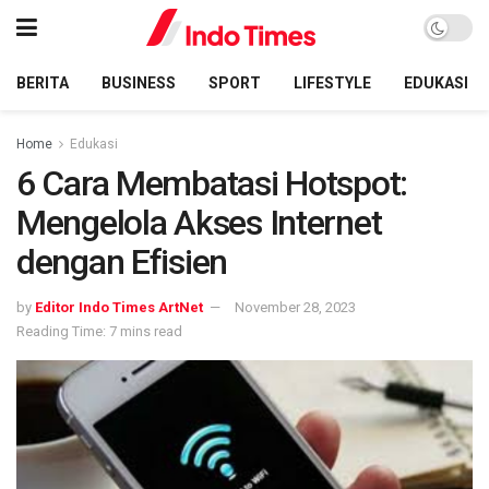
BERITA
BUSINESS
SPORT
LIFESTYLE
EDUKASI
Home
Edukasi
6 Cara Membatasi Hotspot:
Mengelola Akses Internet
dengan Efisien
by
Editor Indo Times ArtNet
November 28, 2023
Reading Time: 7 mins read