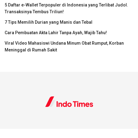
5 Daftar e-Wallet Terpopuler di Indonesia yang Terlibat Judol.
Transaksinya Tembus Triliun!
7 Tips Memilih Durian yang Manis dan Tebal
Cara Pembuatan Akta Lahir Tanpa Ayah, Wajib Tahu!
Viral Video Mahasiswi Undana Minum Obat Rumput, Korban
Meninggal di Rumah Sakit