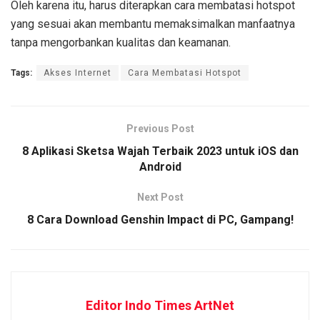
Oleh karena itu, harus diterapkan cara membatasi hotspot
yang sesuai akan membantu memaksimalkan manfaatnya
tanpa mengorbankan kualitas dan keamanan.
Tags:
Akses Internet
Cara Membatasi Hotspot
Previous Post
8 Aplikasi Sketsa Wajah Terbaik 2023 untuk iOS dan
Android
Next Post
8 Cara Download Genshin Impact di PC, Gampang!
Editor Indo Times ArtNet