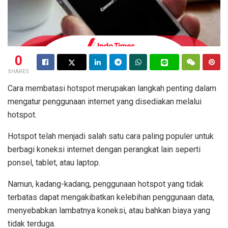
0
SHARES
Cara membatasi hotspot merupakan langkah penting dalam
mengatur penggunaan internet yang disediakan melalui
hotspot.
Hotspot telah menjadi salah satu cara paling populer untuk
berbagi koneksi internet dengan perangkat lain seperti
ponsel, tablet, atau laptop.
Namun, kadang-kadang, penggunaan hotspot yang tidak
terbatas dapat mengakibatkan kelebihan penggunaan data,
menyebabkan lambatnya koneksi, atau bahkan biaya yang
tidak terduga.