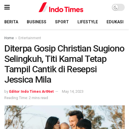
BERITA
BUSINESS
SPORT
LIFESTYLE
EDUKASI
Home
Entertainment
Diterpa Gosip Christian Sugiono
Selingkuh, Titi Kamal Tetap
Tampil Cantik di Resepsi
Jessica Mila
by
Editor Indo Times ArtNet
May 14, 2023
Reading Time: 2 mins read