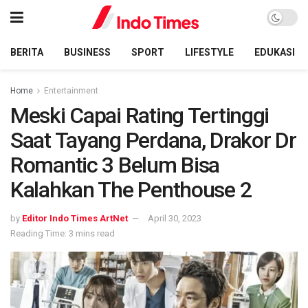
BERITA
BUSINESS
SPORT
LIFESTYLE
EDUKASI
Home
Entertainment
Meski Capai Rating Tertinggi
Saat Tayang Perdana, Drakor Dr
Romantic 3 Belum Bisa
Kalahkan The Penthouse 2
by
Editor Indo Times ArtNet
April 30, 2023
Reading Time: 3 mins read