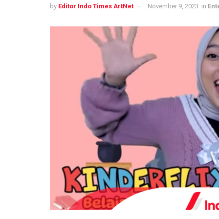
by
Editor Indo Times ArtNet
November 9, 2023
in
Ent