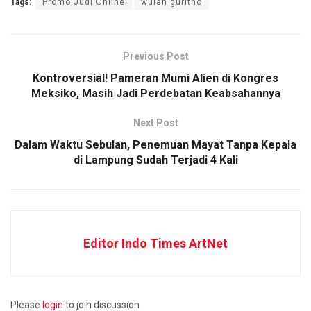
Tags:
Promo Judi Online
wulan guritno
Previous Post
Kontroversial! Pameran Mumi Alien di Kongres
Meksiko, Masih Jadi Perdebatan Keabsahannya
Next Post
Dalam Waktu Sebulan, Penemuan Mayat Tanpa Kepala
di Lampung Sudah Terjadi 4 Kali
Editor Indo Times ArtNet
Please
login
to join discussion