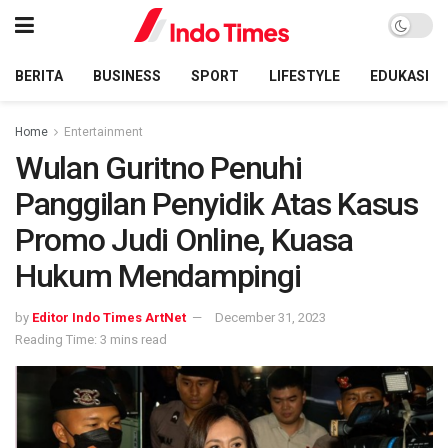
BERITA
BUSINESS
SPORT
LIFESTYLE
EDUKASI
Home
Entertainment
Wulan Guritno Penuhi
Panggilan Penyidik Atas Kasus
Promo Judi Online, Kuasa
Hukum Mendampingi
by
Editor Indo Times ArtNet
December 31, 2023
Reading Time: 3 mins read