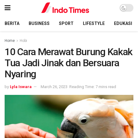
BERITA
BUSINESS
SPORT
LIFESTYLE
EDUKASI
Home
Hobi
10 Cara Merawat Burung Kakak
Tua Jadi Jinak dan Bersuara
Nyaring
by
Lyla Iswara
March 26, 2023
Reading Time: 7 mins read