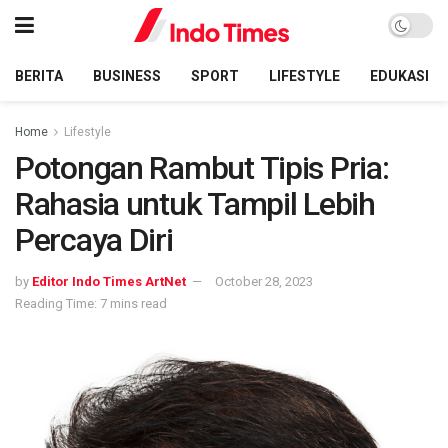
BERITA
BUSINESS
SPORT
LIFESTYLE
EDUKASI
Home
Lifestyle
Potongan Rambut Tipis Pria:
Rahasia untuk Tampil Lebih
Percaya Diri
by
Editor Indo Times ArtNet
October 28, 2023
Reading Time: 7 mins read