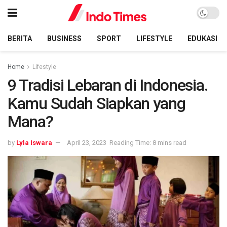
BERITA
BUSINESS
SPORT
LIFESTYLE
EDUKASI
Home
Lifestyle
9 Tradisi Lebaran di Indonesia.
Kamu Sudah Siapkan yang
Mana?
by
Lyla Iswara
April 23, 2023
Reading Time: 8 mins read