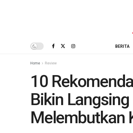
BERITA
Home
Review
10 Rekomendasi
Bikin Langsin
Melembutkan K