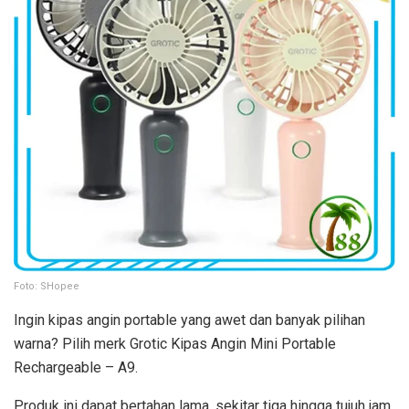
Foto: SHopee
Ingin kipas angin portable yang awet dan banyak pilihan
warna? Pilih merk Grotic Kipas Angin Mini Portable
Rechargeable – A9.
Produk ini dapat bertahan lama, sekitar tiga hingga tujuh jam