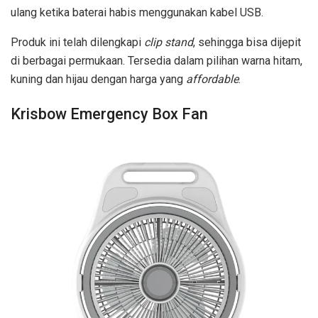
ulang ketika baterai habis menggunakan kabel USB.
Produk ini telah dilengkapi
clip stand
, sehingga bisa dijepit
di berbagai permukaan. Tersedia dalam pilihan warna hitam,
kuning dan hijau dengan harga yang
affordable
.
Krisbow Emergency Box Fan