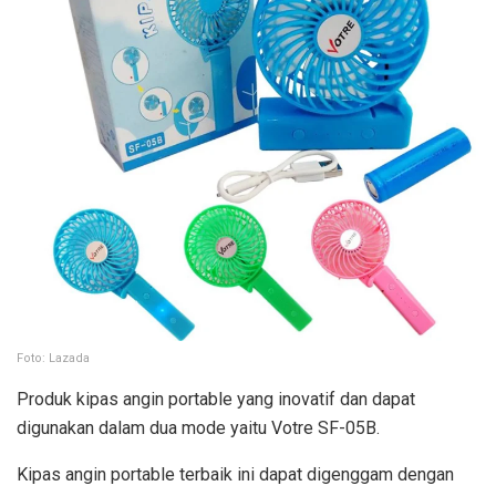
Foto: Lazada
Produk kipas angin portable yang inovatif dan dapat
digunakan dalam dua mode yaitu Votre SF-05B.
Kipas angin portable terbaik ini dapat digenggam dengan