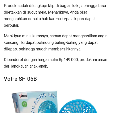
Produk sudah dilengkapi klip di bagian kaki, sehingga bisa
diletakkan di sudut meja. Menariknya, Anda bisa
mengarahkan sesuka hati karena kepala kipas dapat
berputar.
Meskipun mini ukurannya, namun dapat menghasilkan angin
kencang. Terdapat pelindung baling-baling yang dapat
dilepas, sehingga mudah membersihkannya.
Dibanderol dengan harga mulai Rp149.000, produk ini aman
dari jangkauan anak-anak.
Votre SF-05B