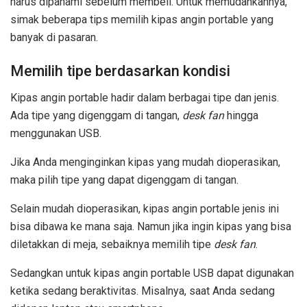
harus dipahami sebelum membeli. Untuk memudahkannya,
simak beberapa tips memilih kipas angin portable yang
banyak di pasaran.
Memilih tipe berdasarkan kondisi
Kipas angin portable hadir dalam berbagai tipe dan jenis.
Ada tipe yang digenggam di tangan,
desk fan
hingga
menggunakan USB.
Jika Anda menginginkan kipas yang mudah dioperasikan,
maka pilih tipe yang dapat digenggam di tangan.
Selain mudah dioperasikan, kipas angin portable jenis ini
bisa dibawa ke mana saja. Namun jika ingin kipas yang bisa
diletakkan di meja, sebaiknya memilih tipe
desk fan
.
Sedangkan untuk kipas angin portable USB dapat digunakan
ketika sedang beraktivitas. Misalnya, saat Anda sedang