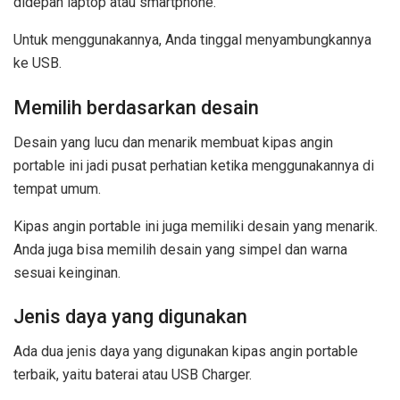
didepan laptop atau smartphone.
Untuk menggunakannya, Anda tinggal menyambungkannya
ke USB.
Memilih berdasarkan desain
Desain yang lucu dan menarik membuat kipas angin
portable ini jadi pusat perhatian ketika menggunakannya di
tempat umum.
Kipas angin portable ini juga memiliki desain yang menarik.
Anda juga bisa memilih desain yang simpel dan warna
sesuai keinginan.
Jenis daya yang digunakan
Ada dua jenis daya yang digunakan kipas angin portable
terbaik, yaitu baterai atau USB Charger.