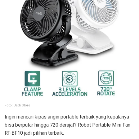
Foto: Jadi Store
Ingin mencari kipas angin portable terbaik yang kepalanya
bisa berputar hingga 720 derajat? Robot Portable Mini Fan
RT-BF10 jadi pilihan terbaik.