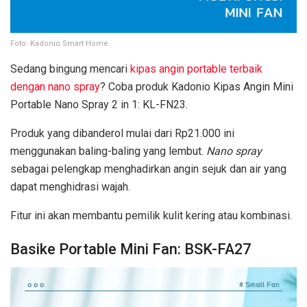
Foto: Kadonio Smart Home
Sedang bingung mencari
kipas angin portable terbaik
dengan nano spray
? Coba produk Kadonio Kipas Angin Mini
Portable Nano Spray 2 in 1: KL-FN23.
Produk yang dibanderol mulai dari Rp21.000 ini
menggunakan baling-baling yang lembut.
Nano spray
sebagai pelengkap menghadirkan angin sejuk dan air yang
dapat menghidrasi wajah.
Fitur ini akan membantu pemilik kulit kering atau kombinasi.
Basike Portable Mini Fan: BSK-FA27