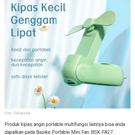
Foto: Tokopedia
Produk kipas angin portable multifungsi lainnya bisa anda
dapatkan pada Basike Portable Mini Fan: BSK-FA27.