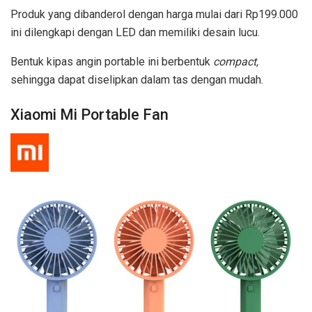
Produk yang dibanderol dengan harga mulai dari Rp199.000
ini dilengkapi dengan LED dan memiliki desain lucu.
Bentuk kipas angin portable ini berbentuk
compact,
sehingga dapat diselipkan dalam tas dengan mudah.
Xiaomi Mi Portable Fan