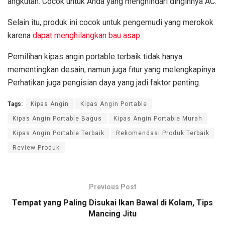
angkutan. Cocok untuk Anda yang menghindari dinginnya AC.
Selain itu, produk ini cocok untuk pengemudi yang merokok
karena
dapat menghilangkan bau asap
.
Pemilihan kipas angin portable terbaik tidak hanya
mementingkan desain, namun juga fitur yang melengkapinya.
Perhatikan juga pengisian daya yang jadi faktor penting.
Tags:
Kipas Angin
Kipas Angin Portable
Kipas Angin Portable Bagus
Kipas Angin Portable Murah
Kipas Angin Portable Terbaik
Rekomendasi Produk Terbaik
Review Produk
Previous Post
Tempat yang Paling Disukai Ikan Bawal di Kolam, Tips
Mancing Jitu