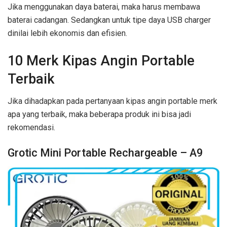
Jika menggunakan daya baterai, maka harus membawa
baterai cadangan. Sedangkan untuk tipe daya USB charger
dinilai lebih ekonomis dan efisien.
10 Merk Kipas Angin Portable
Terbaik
Jika dihadapkan pada pertanyaan kipas angin portable merk
apa yang terbaik, maka beberapa produk ini bisa jadi
rekomendasi.
Grotic Mini Portable Rechargeable – A9