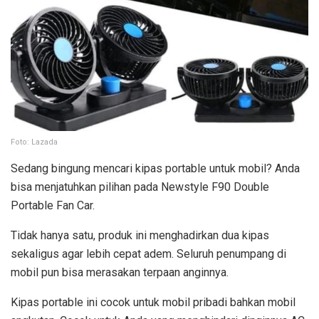
Foto: Lazada
Sedang bingung mencari kipas portable untuk mobil? Anda
bisa menjatuhkan pilihan pada Newstyle F90 Double
Portable Fan Car.
Tidak hanya satu, produk ini menghadirkan dua kipas
sekaligus agar lebih cepat adem. Seluruh penumpang di
mobil pun bisa merasakan terpaan anginnya.
Kipas portable ini cocok untuk mobil pribadi bahkan mobil