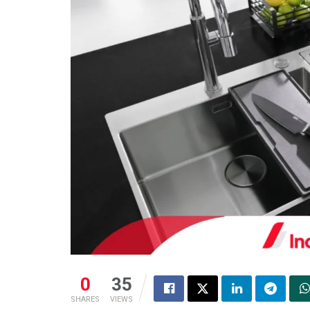
0
35
SHARES
VIEWS