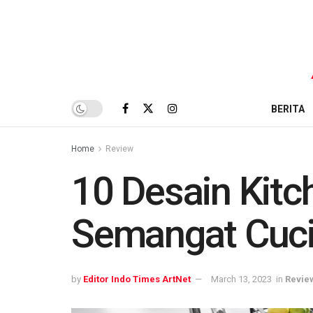
BERITA
Home
Review
10 Desain Kitc
Semangat Cuci 
by
Editor Indo Times ArtNet
March 13, 2023
in
Revie