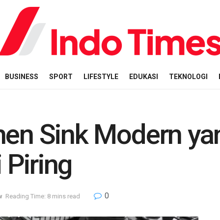
BUSINESS
SPORT
LIFESTYLE
EDUKASI
TEKNOLOGI
hen Sink Modern ya
Piring
0
w
Reading Time: 8 mins read