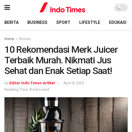
BERITA
BUSINESS
SPORT
LIFESTYLE
EDUKASI
Home
Review
10 Rekomendasi Merk Juicer
Terbaik Murah. Nikmati Jus
Sehat dan Enak Setiap Saat!
by
Editor Indo Times ArtNet
April 8, 2023
Reading Time: 8 mins read