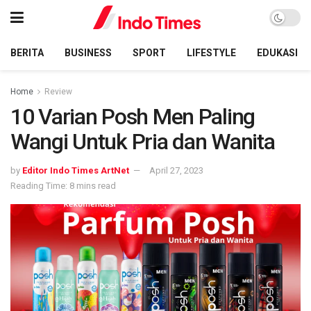
BERITA
BUSINESS
SPORT
LIFESTYLE
EDUKASI
Home
Review
10 Varian Posh Men Paling
Wangi Untuk Pria dan Wanita
by
Editor Indo Times ArtNet
April 27, 2023
Reading Time: 8 mins read