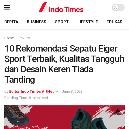
BERITA
BUSINESS
SPORT
LIFESTYLE
EDUKASI
Home
Review
10 Rekomendasi Sepatu Eiger
Sport Terbaik, Kualitas Tangguh
dan Desain Keren Tiada
Tanding
by
Editor Indo Times ArtNet
June 3, 2023
Reading Time: 8 mins read