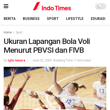
BERITA
BUSINESS
SPORT
LIFESTYLE
EDUKASI
Home
Sport
Ukuran Lapangan Bola Voli
Menurut PBVSI dan FIVB
by
Lyla Iswara
June 22, 2023
Reading Time: 7 mins read