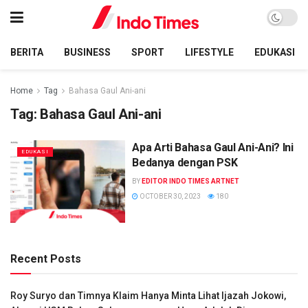
BERITA
BUSINESS
SPORT
LIFESTYLE
EDUKASI
Home
Tag
Bahasa Gaul Ani-ani
Tag:
Bahasa Gaul Ani-ani
Apa Arti Bahasa Gaul Ani-Ani? Ini
EDUKASI
Bedanya dengan PSK
BY
EDITOR INDO TIMES ARTNET
OCTOBER 30, 2023
180
Recent Posts
Roy Suryo dan Timnya Klaim Hanya Minta Lihat Ijazah Jokowi,