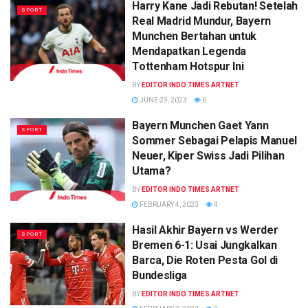
Harry Kane Jadi Rebutan! Setelah
SPORT
Real Madrid Mundur, Bayern
Munchen Bertahan untuk
Mendapatkan Legenda
Tottenham Hotspur Ini
BY
EDITOR INDO TIMES ARTNET
JUNE 29, 2023
6
Bayern Munchen Gaet Yann
SPORT
Sommer Sebagai Pelapis Manuel
Neuer, Kiper Swiss Jadi Pilihan
Utama?
BY
EDITOR INDO TIMES ARTNET
FEBRUARY 4, 2023
4
Hasil Akhir Bayern vs Werder
SPORT
Bremen 6-1: Usai Jungkalkan
Barca, Die Roten Pesta Gol di
Bundesliga
BY
EDITOR INDO TIMES ARTNET