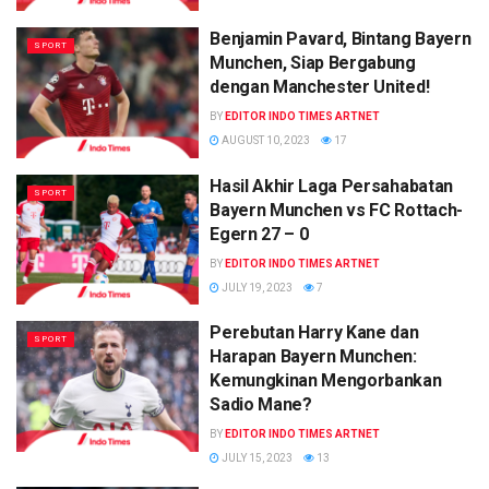
Benjamin Pavard, Bintang Bayern
SPORT
Munchen, Siap Bergabung
dengan Manchester United!
BY
EDITOR INDO TIMES ARTNET
AUGUST 10, 2023
17
Hasil Akhir Laga Persahabatan
SPORT
Bayern Munchen vs FC Rottach-
Egern 27 – 0
BY
EDITOR INDO TIMES ARTNET
JULY 19, 2023
7
Perebutan Harry Kane dan
SPORT
Harapan Bayern Munchen:
Kemungkinan Mengorbankan
Sadio Mane?
BY
EDITOR INDO TIMES ARTNET
JULY 15, 2023
13