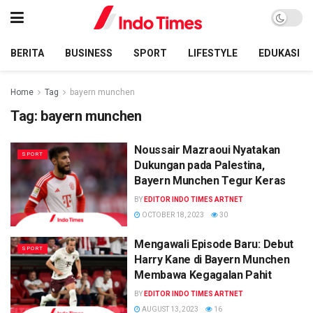
BERITA
BUSINESS
SPORT
LIFESTYLE
EDUKASI
Home
Tag
bayern munchen
Tag:
bayern munchen
Noussair Mazraoui Nyatakan
SPORT
Dukungan pada Palestina,
Bayern Munchen Tegur Keras
BY
EDITOR INDO TIMES ARTNET
OCTOBER 18, 2023
30
Mengawali Episode Baru: Debut
SPORT
Harry Kane di Bayern Munchen
Membawa Kegagalan Pahit
BY
EDITOR INDO TIMES ARTNET
AUGUST 13, 2023
16