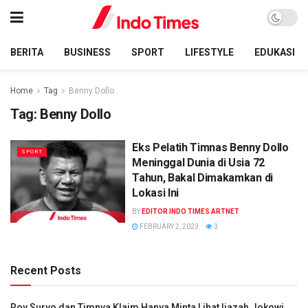
BERITA
BUSINESS
SPORT
LIFESTYLE
EDUKASI
Home
Tag
Benny Dollo
Tag:
Benny Dollo
Eks Pelatih Timnas Benny Dollo
SPORT
Meninggal Dunia di Usia 72
Tahun, Bakal Dimakamkan di
Lokasi Ini
BY
EDITOR INDO TIMES ARTNET
FEBRUARY 2, 2023
3
Recent Posts
Roy Suryo dan Timnya Klaim Hanya Minta Lihat Ijazah Jokowi,