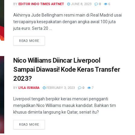
BY
EDITOR INDO TIMES ARTNET
JUNE 8, 2023
0
6
Akhirnya Jude Bellingham resmi main di Real Madrid usai
tercapainya kesepakatan dengan angka awal 100 juta
juta euro. Serta 20 ...
DETAILS
READ MORE
Nico Williams Diincar Liverpool
Sampai Diawasi! Kode Keras Transfer
2023?
BY
LYLA ISWARA
FEBRUARY 3, 2023
0
7
Liverpool tengah berpikir keras mencari pengganti
menjadikan Nico Williams masuk kandidat. Bahkan tim
khusus diminta langsung ke Qatar, seniat itu?
DETAILS
READ MORE