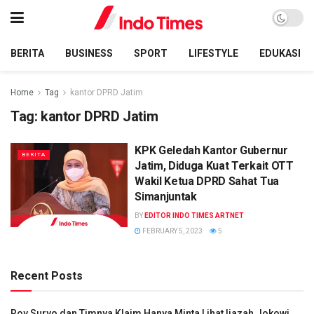
BERITA
BUSINESS
SPORT
LIFESTYLE
EDUKASI
Home
Tag
kantor DPRD Jatim
Tag:
kantor DPRD Jatim
KPK Geledah Kantor Gubernur
BERITA
Jatim, Diduga Kuat Terkait OTT
Wakil Ketua DPRD Sahat Tua
Simanjuntak
BY
EDITOR INDO TIMES ARTNET
FEBRUARY 5, 2023
5
Recent Posts
Roy Suryo dan Timnya Klaim Hanya Minta Lihat Ijazah Jokowi,