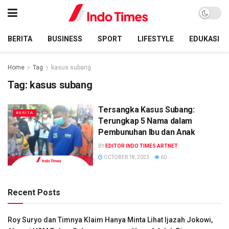
BERITA
BUSINESS
SPORT
LIFESTYLE
EDUKASI
Home
Tag
kasus subang
Tag:
kasus subang
Tersangka Kasus Subang:
BERITA
Terungkap 5 Nama dalam
Pembunuhan Ibu dan Anak
BY
EDITOR INDO TIMES ARTNET
OCTOBER 18, 2023
60
Recent Posts
Roy Suryo dan Timnya Klaim Hanya Minta Lihat Ijazah Jokowi,