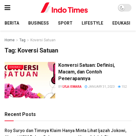
BERITA
BUSINESS
SPORT
LIFESTYLE
EDUKASI
Home
Tag
Koversi Satuan
Tag:
Koversi Satuan
Konversi Satuan: Definisi,
EDUKASI
Macam, dan Contoh
Penerapannya
BY
LYLA ISWARA
JANUARY 31, 2023
152
Recent Posts
Roy Suryo dan Timnya Klaim Hanya Minta Lihat Ijazah Jokowi,