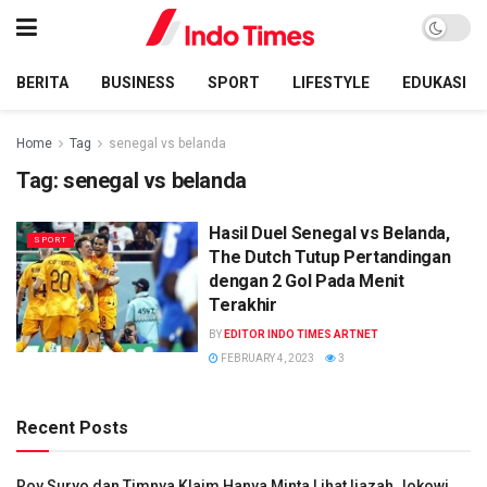
BERITA
BUSINESS
SPORT
LIFESTYLE
EDUKASI
Home
Tag
senegal vs belanda
Tag:
senegal vs belanda
Hasil Duel Senegal vs Belanda,
SPORT
The Dutch Tutup Pertandingan
dengan 2 Gol Pada Menit
Terakhir
BY
EDITOR INDO TIMES ARTNET
FEBRUARY 4, 2023
3
Recent Posts
Roy Suryo dan Timnya Klaim Hanya Minta Lihat Ijazah Jokowi,