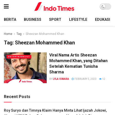
BERITA
BUSINESS
SPORT
LIFESTYLE
EDUKASI
Home
Tag
Sheezan Mohammed Khan
Tag:
Sheezan Mohammed Khan
Viral Nama Artis Sheezan
ENTERTAINMENT
Mohammed Khan, yang Ditahan
Setelah Kematian Tunisha
Sharma
BY
LYLA ISWARA
FEBRUARY 5, 2023
12
Recent Posts
Roy Suryo dan Timnya Klaim Hanya Minta Lihat Ijazah Jokowi,