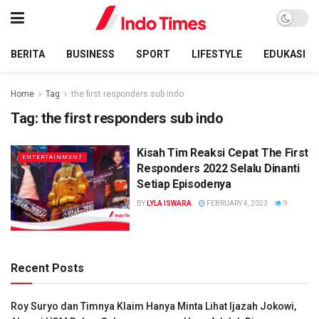
BERITA
BUSINESS
SPORT
LIFESTYLE
EDUKASI
Home
Tag
the first responders sub indo
Tag:
the first responders sub indo
Kisah Tim Reaksi Cepat The First
ENTERTAINMENT
Responders 2022 Selalu Dinanti
Setiap Episodenya
BY
LYLA ISWARA
FEBRUARY 4, 2023
9
Recent Posts
Roy Suryo dan Timnya Klaim Hanya Minta Lihat Ijazah Jokowi,