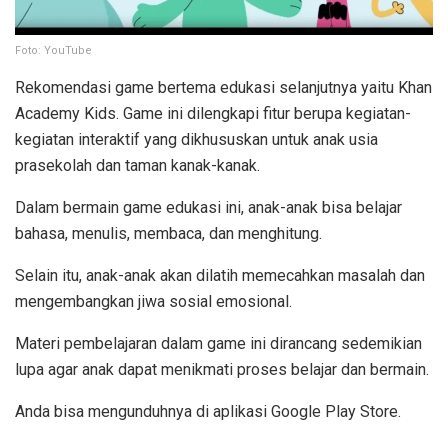
Foto: YouTube
Rekomendasi game bertema edukasi selanjutnya yaitu Khan
Academy Kids. Game ini dilengkapi fitur berupa kegiatan-
kegiatan interaktif yang dikhususkan untuk anak usia
prasekolah dan taman kanak-kanak.
Dalam bermain game edukasi ini, anak-anak bisa belajar
bahasa, menulis, membaca, dan menghitung.
Selain itu, anak-anak akan dilatih memecahkan masalah dan
mengembangkan jiwa sosial emosional.
Materi pembelajaran dalam game ini dirancang sedemikian
lupa agar anak dapat menikmati proses belajar dan bermain.
Anda bisa mengunduhnya di aplikasi Google Play Store.