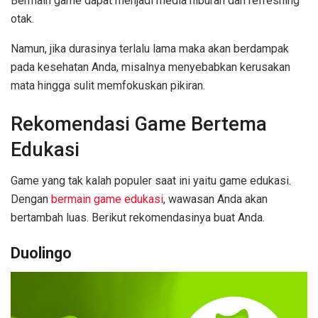
Bermain game dapat menjadi media hiburan dan refreshing
otak.
Namun, jika durasinya terlalu lama maka akan berdampak
pada kesehatan Anda, misalnya menyebabkan kerusakan
mata hingga sulit memfokuskan pikiran.
Rekomendasi Game Bertema
Edukasi
Game yang tak kalah populer saat ini yaitu game edukasi.
Dengan
bermain game edukasi
, wawasan Anda akan
bertambah luas. Berikut rekomendasinya buat Anda.
Duolingo