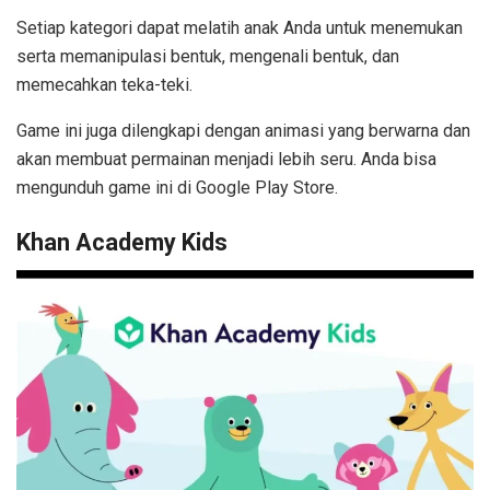
Setiap kategori dapat melatih anak Anda untuk menemukan
serta memanipulasi bentuk, mengenali bentuk, dan
memecahkan teka-teki.
Game ini juga dilengkapi dengan animasi yang berwarna dan
akan membuat permainan menjadi lebih seru. Anda bisa
mengunduh game ini di Google Play Store.
Khan Academy Kids