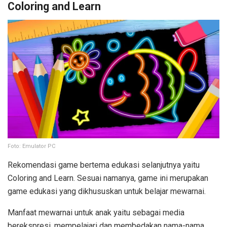
Coloring and Learn
Foto: Emulator PC
Rekomendasi game bertema edukasi selanjutnya yaitu
Coloring and Learn. Sesuai namanya, game ini merupakan
game edukasi yang dikhususkan untuk belajar mewarnai.
Manfaat mewarnai untuk anak yaitu sebagai media
berekspresi, mempelajari dan membedakan nama-nama