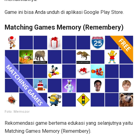
Game ini bisa Anda unduh di aplikasi Google Play Store.
Matching Games Memory (Remembery)
Foto: Memozor
Rekomendasi game bertema edukasi yang selanjutnya yaitu
Matching Games Memory (Remembery).