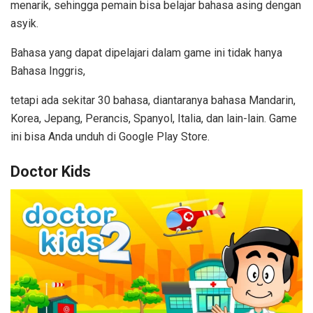
menarik, sehingga pemain bisa belajar bahasa asing dengan
asyik.
Bahasa yang dapat dipelajari dalam game ini tidak hanya
Bahasa Inggris,
tetapi ada sekitar 30 bahasa, diantaranya bahasa Mandarin,
Korea, Jepang, Perancis, Spanyol, Italia, dan lain-lain. Game
ini bisa Anda unduh di Google Play Store.
Doctor Kids