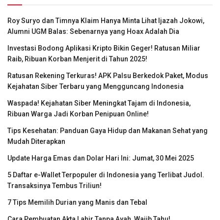
Roy Suryo dan Timnya Klaim Hanya Minta Lihat Ijazah Jokowi,
Alumni UGM Balas: Sebenarnya yang Hoax Adalah Dia
Investasi Bodong Aplikasi Kripto Bikin Geger! Ratusan Miliar
Raib, Ribuan Korban Menjerit di Tahun 2025!
Ratusan Rekening Terkuras! APK Palsu Berkedok Paket, Modus
Kejahatan Siber Terbaru yang Mengguncang Indonesia
Waspada! Kejahatan Siber Meningkat Tajam di Indonesia,
Ribuan Warga Jadi Korban Penipuan Online!
Tips Kesehatan: Panduan Gaya Hidup dan Makanan Sehat yang
Mudah Diterapkan
Update Harga Emas dan Dolar Hari Ini: Jumat, 30 Mei 2025
5 Daftar e-Wallet Terpopuler di Indonesia yang Terlibat Judol.
Transaksinya Tembus Triliun!
7 Tips Memilih Durian yang Manis dan Tebal
Cara Pembuatan Akta Lahir Tanpa Ayah, Wajib Tahu!