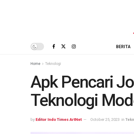
BERITA
Home
Teknologi
Apk Pencari Jo
Teknologi Mod
by
Editor Indo Times ArtNet
October 25, 2023
in
Tekn