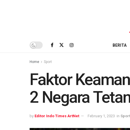
BERITA
Home
Sport
Faktor Keamana
2 Negara Tetan
by
Editor Indo Times ArtNet
February 1, 2023
in
Spor