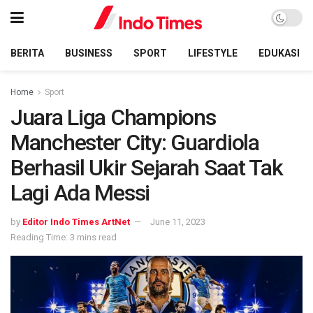
BERITA
BUSINESS
SPORT
LIFESTYLE
EDUKASI
Home
Sport
Juara Liga Champions
Manchester City: Guardiola
Berhasil Ukir Sejarah Saat Tak
Lagi Ada Messi
by
Editor Indo Times ArtNet
June 11, 2023
Reading Time: 3 mins read