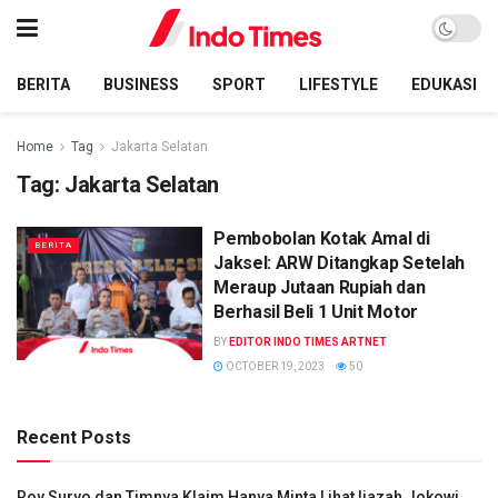
BERITA
BUSINESS
SPORT
LIFESTYLE
EDUKASI
Home
Tag
Jakarta Selatan
Tag:
Jakarta Selatan
Pembobolan Kotak Amal di
BERITA
Jaksel: ARW Ditangkap Setelah
Meraup Jutaan Rupiah dan
Berhasil Beli 1 Unit Motor
BY
EDITOR INDO TIMES ARTNET
OCTOBER 19, 2023
50
Recent Posts
Roy Suryo dan Timnya Klaim Hanya Minta Lihat Ijazah Jokowi,